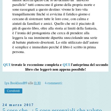
parallelo” tutti conoscono il giorno della propria morte e
sono rassegnati a questo destino: vivono le loro vita
tranquillamente finché si avvicina il fatidico giorno e
cercano di sistemare tutte le loro cose, con calma e
aiutati da familiari e amici.
Quello che mi è piaciuto di
più di questo libro, oltre alla storia ai limiti della fantasia,
è l’ironia del protagonista che cerca di prendere alla
leggera la sua imminente dipartita snocciolando una serie
di battute piuttosto divertenti. Lo stile utilizzato dall’autore
è semplice e immediato perché il libro è scritto in prima
persona.
QUI
trovate le recensione completa e
QUI
l'anteprima del secondo
libro che leggerò non appena possibile!
Lya Bookland89
alle
11:30
4 commenti:
Condividi
24 marzo 2017
5 cose che...: 5 cose essenziali che valuto