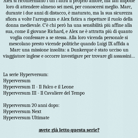
Alex si riconfermano l’un l’altra il proprio amore, ma Ian impone
loro di attendere almeno sei mesi, per conoscersi meglio. Marc,
durante i due anni di distacco, è maturato, ma la sua sicurezza
sfiora a volte l’arroganza e Alex fatica a rispettare il ruolo della
donna medievale. C’è chi però ha una sensibilità più affine alla
sua, come il giovane Richard, e Alex ne è attratta più di quanto
voglia confessare a se stessa. Alla loro vicenda personale si
mescolano presto vicende politiche quando Luigi IX affida a
Marc una missione insolita: a Dunkerque è stato ucciso un
viaggiatore inglese e occorre investigare per trovare gli assassini…
La serie Hyperversum:
Hyperversum
Hyperversum II - Il Falco e il Leone
Hyperversum III - Il Cavaliere del Tempo
Hyperversum 20 anni dopo:
Hyperversum Next
Hyperversum Ultimate
avete già letto questa serie?