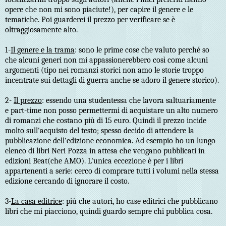
opere che non mi sono piaciute!), per capire il genere e le
tematiche. Poi guarderei il prezzo per verificare se è
oltraggiosamente alto.
1-
Il genere e la trama
: sono le prime cose che valuto perché so
che alcuni generi non mi appassionerebbero così come alcuni
argomenti (tipo nei romanzi storici non amo le storie troppo
incentrate sui dettagli di guerra anche se adoro il genere storico).
2-
Il prezzo
: essendo una studentessa che lavora saltuariamente
e part-time non posso permettermi di acquistare un alto numero
di romanzi che costano più di 15 euro. Quindi il prezzo incide
molto sull'acquisto del testo; spesso decido di attendere la
pubblicazione dell'edizione economica. Ad esempio ho un lungo
elenco di libri Neri Pozza in attesa che vengano pubblicati in
edizioni Beat(che AMO). L'unica eccezione è per i libri
appartenenti a serie: cerco di comprare tutti i volumi nella stessa
edizione cercando di ignorare il costo.
3-
La casa editrice
: più che autori, ho case editrici che pubblicano
libri che mi piacciono, quindi guardo sempre chi pubblica cosa.