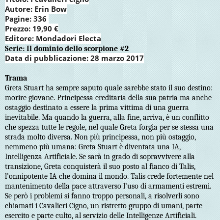
Autore:
Erin Bow
Pagine:
336
Prezzo:
19,90 €
Editore:
Mondadori Electa
Serie: Il dominio dello scorpione #2
Data di pubblicazione:
28 marzo 2017
Trama
Greta Stuart ha sempre saputo quale sarebbe stato il suo destino:
morire giovane. Principessa ereditaria della sua patria ma anche
ostaggio destinato a essere la prima vittima di una guerra
inevitabile. Ma quando la guerra, alla fine, arriva, è un conflitto
che spezza tutte le regole, nel quale Greta forgia per se stessa una
strada molto diversa. Non più principessa, non più ostaggio,
nemmeno più umana: Greta Stuart è diventata una IA,
Intelligenza Artificiale. Se sarà in grado di sopravvivere alla
transizione, Greta conquisterà il suo posto al fianco di Talis,
l’onnipotente IA che domina il mondo. Talis crede fortemente nel
mantenimento della pace attraverso l’uso di armamenti estremi.
Se però i problemi si fanno troppo personali, a risolverli sono
chiamati i Cavalieri Cigno, un ristretto gruppo di umani, parte
esercito e parte culto, al servizio delle Intelligenze Artificiali.