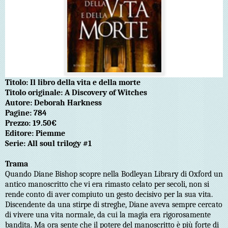
Titolo: Il libro della vita e della morte
Titolo originale: A Discovery of Witches
Autore: Deborah Harkness
Pagine: 784
Prezzo: 19.50€
Editore: Piemme
Serie: All soul trilogy #1
Trama
Quando Diane Bishop scopre nella Bodleyan Library di Oxford un
antico manoscritto che vi era rimasto celato per secoli, non si
rende conto di aver compiuto un gesto decisivo per la sua vita.
Discendente da una stirpe di streghe, Diane aveva sempre cercato
di vivere una vita normale, da cui la magia era rigorosamente
bandita. Ma ora sente che il potere del manoscritto è più forte di