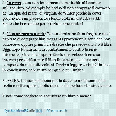
4-
La cover
: cosa non fondamentale ma incide abbastanza
sull'acquisto. Ad esempio ho deciso di non comprare il cartaceo
de "La spia del mare" di Virginia de Winter perché la cover
proprio non mi piaceva. Lo sfondo viola mi disturbava XD
Spero che la cambino per l'edizione economica!
5-
L'appartenenza a serie
: Per anni mi sono fatta fregare e mi è
capitato di comprare libri mezzani appartenenti a serie che non
conoscevo oppure primi libri di serie che prevedevano 7 o 8 libri.
Oggi, dopo lunghi anni di combattimento contro le serie
interrotte, prima di comprare faccio una veloce ricerca su
internet per verificare se il libro fa parte o inizia una serie
composta da millemila volumi. Tendo a leggere serie già finite o
in conclusione, sopratutto per quelle più lunghe.
6- EXTRA: l'umore del momento fa davvero moltissimo nella
scelta e nell'acquisto, molto dipende dal periodo che sto vivendo.
E voi? come scegliete se acquistare un libro o meno?
Lya Bookland89
alle
11:16
20 commenti: