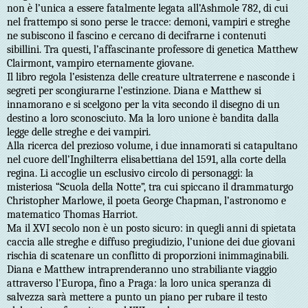
non è l’unica a essere fatalmente legata all’Ashmole 782, di cui
nel frattempo si sono perse le tracce: demoni, vampiri e streghe
ne subiscono il fascino e cercano di decifrarne i contenuti
sibillini. Tra questi, l’affascinante professore di genetica Matthew
Clairmont, vampiro eternamente giovane.
Il libro regola l’esistenza delle creature ultraterrene e nasconde i
segreti per scongiurarne l’estinzione. Diana e Matthew si
innamorano e si scelgono per la vita secondo il disegno di un
destino a loro sconosciuto. Ma la loro unione è bandita dalla
legge delle streghe e dei vampiri.
Alla ricerca del prezioso volume, i due innamorati si catapultano
nel cuore dell’Inghilterra elisabettiana del 1591, alla corte della
regina. Li accoglie un esclusivo circolo di personaggi: la
misteriosa “Scuola della Notte”, tra cui spiccano il drammaturgo
Christopher Marlowe, il poeta George Chapman, l’astronomo e
matematico Thomas Harriot.
Ma il XVI secolo non è un posto sicuro: in quegli anni di spietata
caccia alle streghe e diffuso pregiudizio, l’unione dei due giovani
rischia di scatenare un conflitto di proporzioni inimmaginabili.
Diana e Matthew intraprenderanno uno strabiliante viaggio
attraverso l’Europa, fino a Praga: la loro unica speranza di
salvezza sarà mettere a punto un piano per rubare il testo