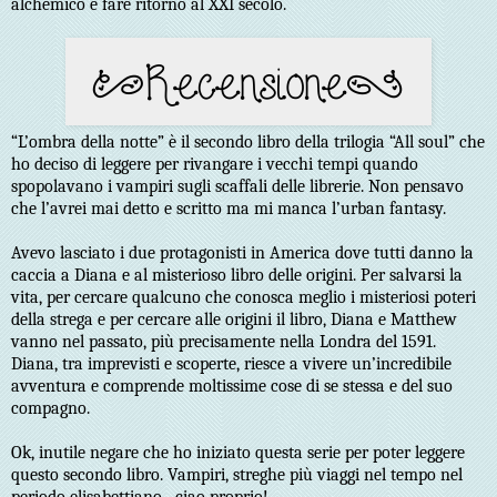
alchemico e fare ritorno al XXI secolo.
“L’ombra della notte” è il secondo libro della trilogia “All soul” che
ho deciso di leggere per rivangare i vecchi tempi quando
spopolavano i vampiri sugli scaffali delle librerie. Non pensavo
che l’avrei mai detto e scritto ma mi manca l’urban fantasy.
Avevo lasciato i due protagonisti in America dove tutti danno la
caccia a Diana e al misterioso libro delle origini. Per salvarsi la
vita, per cercare qualcuno che conosca meglio i misteriosi poteri
della strega e per cercare alle origini il libro, Diana e Matthew
vanno nel passato, più precisamente nella Londra del 1591.
Diana, tra imprevisti e scoperte, riesce a vivere un’incredibile
avventura e comprende moltissime cose di se stessa e del suo
compagno.
Ok, inutile negare che ho iniziato questa serie per poter leggere
questo secondo libro. Vampiri, streghe più viaggi nel tempo nel
periodo elisabettiano…ciao proprio!