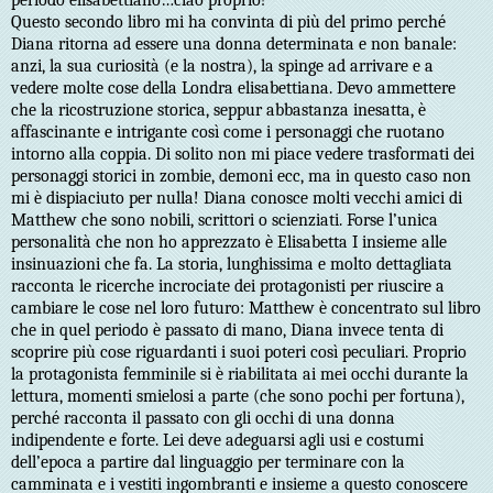
Questo secondo libro mi ha convinta di più del primo perché
Diana ritorna ad essere una donna determinata e non banale:
anzi, la sua curiosità (e la nostra), la spinge ad arrivare e a
vedere molte cose della Londra elisabettiana. Devo ammettere
che la ricostruzione storica, seppur abbastanza inesatta, è
affascinante e intrigante così come i personaggi che ruotano
intorno alla coppia. Di solito non mi piace vedere trasformati dei
personaggi storici in zombie, demoni ecc, ma in questo caso non
mi è dispiaciuto per nulla! Diana conosce molti vecchi amici di
Matthew che sono nobili, scrittori o scienziati. Forse l’unica
personalità che non ho apprezzato è Elisabetta I insieme alle
insinuazioni che fa. La storia, lunghissima e molto dettagliata
racconta le ricerche incrociate dei protagonisti per riuscire a
cambiare le cose nel loro futuro: Matthew è concentrato sul libro
che in quel periodo è passato di mano, Diana invece tenta di
scoprire più cose riguardanti i suoi poteri così peculiari. Proprio
la protagonista femminile si è riabilitata ai mei occhi durante la
lettura, momenti smielosi a parte (che sono pochi per fortuna),
perché racconta il passato con gli occhi di una donna
indipendente e forte. Lei deve adeguarsi agli usi e costumi
dell’epoca a partire dal linguaggio per terminare con la
camminata e i vestiti ingombranti e insieme a questo conoscere