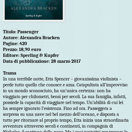
Titolo: Passenger
Autore: Alexandra Bracken
Pagine: 420
Prezzo: 18,90 euro
Editore: Sperling & Kupfer
Data di pubblicazione: 28 marzo 2017
Trama
In una terribile notte, Etta Spencer – giovanissima violinista –
perde tutto quello che conosce e ama. Catapultata all’improvviso
in un mondo sconosciuto, ha un’unica certezza: non ha
viaggiato per chilometri, bensì per secoli. La sua famiglia, infatti,
possiede la capacità di viaggiare nel tempo. Un’abilità di cui lei
ha sempre ignorato l’esistenza. Fino ad ora. Passeggera a
sorpresa su una nave nel bel mezzo dell’oceano, e disposta a
tutto per ritornare al proprio tempo, Etta inizia una straordinaria
avventura attraverso secoli e continenti, in compagnia di
Nicholas, il capitano della nave. Ma i suoi tentativi per trovare la