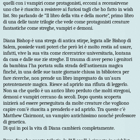
quelli con i vampiri come protagonisti, eccomi a recensirvene
uno che è riuscito a resistere ai furiosi tagli che ho fatto in wish
list. Sto parlando de “Il libro della vita e della morte”, primo libro
di una delle tante trilogie che vede come protagonisti creature
fantastiche come streghe, vampiri e demoni.
Diana Bishop è una strega di antica stirpe, legata alle Bishop di
Salem, possiede vasti poteri che però lei è molto restia ad usare,
infatti, vive la sua vita come ricercatrice universitaria, lontana
da casa e dalle sue zie streghe. Il trauma di aver perso i genitori
da bambina l’ha portata sulla strada dell’astinenza magica
finché, in una delle sue tante giornate chiusa in biblioteca per
fare ricerche, non prende un libro impregnato da un’aura
potentemente magica. Riesce ad aprirlo ma rifiuta di leggerlo.
Non sa che quello è un antico libro perduto che molti stregoni,
demoni e vampiri cercano da secoli. Dopo questa scoperta
inizierà ad essere perseguitata da molte creature che vogliono
capire com’è riuscita a prenderlo e ad aprirlo. Tra queste c’è
Matthew Clairmont, un vampiro antichissimo nonché professore
di genetica.
Di qui in poi la vita di Diana cambierà completamente.